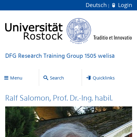
Deutsch
Login
DFG Research Training Group 1505 welisa
Menu
Search
Quicklinks
Ralf Salomon, Prof. Dr.-Ing. habil.